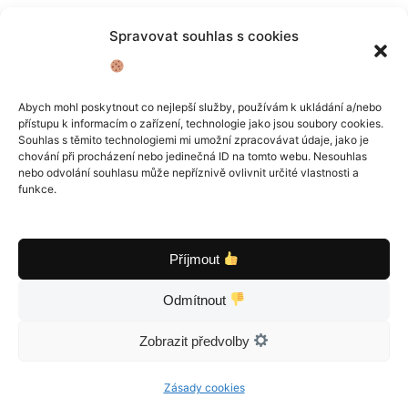
Osobní konzultace
Spravovat souhlas s cookies
První Mac
Abych mohl poskytnout co nejlepší služby, používám k ukládání a/nebo
přístupu k informacím o zařízení, technologie jako jsou soubory cookies.
Jak na iMovie
Souhlas s těmito technologiemi mi umožní zpracovávat údaje, jako je
chování při procházení nebo jedinečná ID na tomto webu. Nesouhlas
Boomer AI
nebo odvolání souhlasu může nepříznivě ovlivnit určité vlastnosti a
funkce.
YouTube
LinkedIn
Příjmout
Odmítnout
©
Martin Světlík
Vytvořeno s láskou na počítačích 
Zobrazit předvolby
Zásady cookies