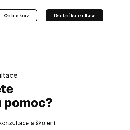
Online kurz
Osobní konzultace
ultace
ete
u pomoc?
 konzultace a školení