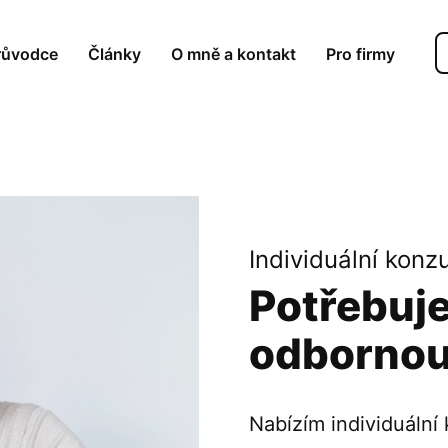
růvodce
Články
O mně a kontakt
Pro firmy
Individuální konz
Potřebuj
odborno
Nabízím individuální