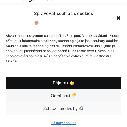
Spravovat souhlas s cookies
Pro organizaci médií v
knihovně se používají události.
Podobně jako složky, události
Abych mohl poskytnout co nejlepší služby, používám k ukládání a/nebo
přístupu k informacím o zařízení, technologie jako jsou soubory cookies.
slouží pro snadnou organizaci
Souhlas s těmito technologiemi mi umožní zpracovávat údaje, jako je
chování při procházení nebo jedinečná ID na tomto webu. Nesouhlas
aby se vám například dovolená
nebo odvolání souhlasu může nepříznivě ovlivnit určité vlastnosti a
nemíchala s oslavou narozenin.
funkce.
Příjmout
Novou událost snadno
vytvoříte pomocí pravého
Odmítnout
tlačítka myši nebo klávesovou
Zobrazit předvolby
zkratkou Option (Alt) + N v
bočním panelu pod sekcí
Zásady cookies